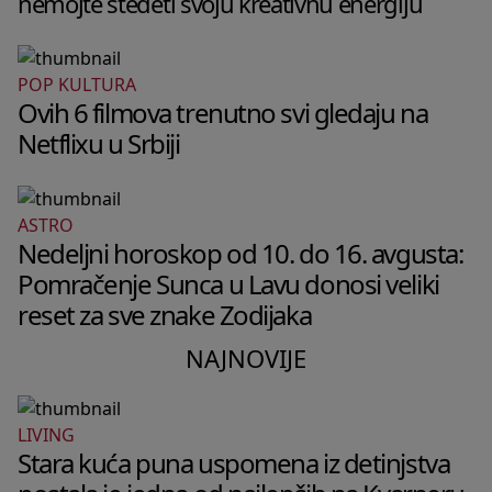
nemojte štedeti svoju kreativnu energiju
POP KULTURA
Ovih 6 filmova trenutno svi gledaju na
Netflixu u Srbiji
ASTRO
Nedeljni horoskop od 10. do 16. avgusta:
Pomračenje Sunca u Lavu donosi veliki
reset za sve znake Zodijaka
NAJNOVIJE
LIVING
Stara kuća puna uspomena iz detinjstva