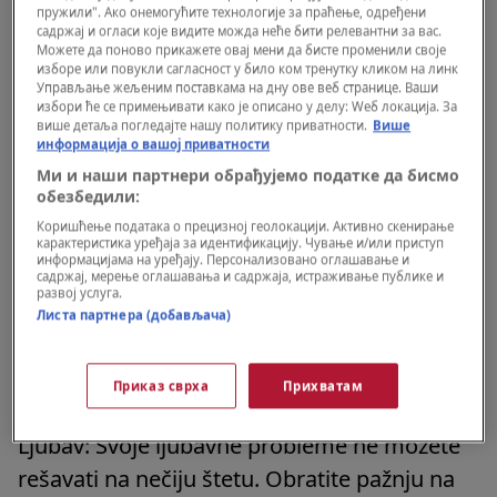
пружили". Ако онемогућите технологије за праћење, одређени
садржај и огласи које видите можда неће бити релевантни за вас.
Ljubav: Ukoliko vas muče ljubavne dileme,
Можете да поново прикажете овај мени да бисте променили своје
iskreno razgovarajte sa svojim partnerom.
изборе или повукли сагласност у било ком тренутку кликом на линк
Управљање жељеним поставкама на дну ове веб странице. Ваши
Nemojte oklevati da zatražite odgovore.
избори ће се примењивати како је описано у делу: Wеб локација. За
више детаља погледајте нашу политику приватности.
Више
информација о вашој приватности
Posao: Okolina pozitivno reaguje na vaše
Ми и наши партнери обрађујемо податке да бисмо
ideje i neko vas podstiče na poslovnu
обезбедили:
saradnju. Važno je da sačuvate dobar ukus.
Коришћење података о прецизној геолокацији. Активно скенирање
карактеристика уређаја за идентификацију. Чување и/или приступ
информацијама на уређају. Персонализовано оглашавање и
садржај, мерење оглашавања и садржаја, истраживање публике и
Zdravlje: Obratite pažnju na zdraviji način
развој услуга.
Листа партнера (добављача)
života, izbegavajte loše navike.
RAK
Приказ сврха
Прихватам
Ljubav: Svoje ljubavne probleme ne možete
rešavati na nečiju štetu. Obratite pažnju na