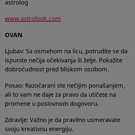
astrolog
www.astrolook.com
OVAN
Ljubav: Sa osmehom na licu, potrudite se da
ispunite nečija očekivanja ili želje. Pokažite
dobroćudnost pred bliskom osobom.
Posao: Razočarani ste nečijim ponašanjem,
ali to vam ne daje za pravo da utičete na
promene u poslovnom dogovoru.
Zdravlje: Važno je da pravilno usmeravate
svoju kreativnu energiju.