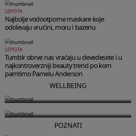
LEPOTA
Najbolje vodootporne maskare koje
odolevaju vrućini, moru i bazenu
LEPOTA
Tumblr obrve nas vraćaju u devedesete i u
WELLBEING
najkontroverzniji beauty trend po kom
Slušajte svoje telo: zašto održiva
WELLBEING
pamtimo Pamelu Anderson
1
rutina vežbanja vredi više od
Brazilska limunada je sve samo ne
WELLBEING
savršenog treninga
obična i pili bismo je 365 dana u
godini
POZNATI