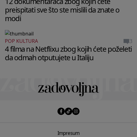
12 dokumentaraca zbog kojih ćete
preispitati sve što ste mislili da znate o
modi
3
POP KULTURA
4 filma na Netflixu zbog kojih ćete poželeti
da odmah otputujete u Italiju
Impresum