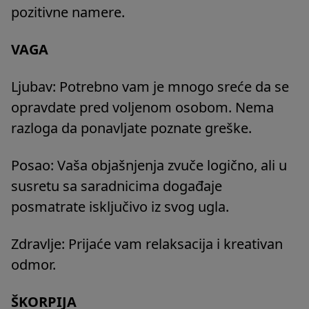
pozitivne namere.
VAGA
Ljubav: Potrebno vam je mnogo sreće da se
opravdate pred voljenom osobom. Nema
razloga da ponavljate poznate greške.
Posao: Vaša objašnjenja zvuče logično, ali u
susretu sa saradnicima događaje
posmatrate isključivo iz svog ugla.
Zdravlje: Prijaće vam relaksacija i kreativan
odmor.
ŠKORPIJA