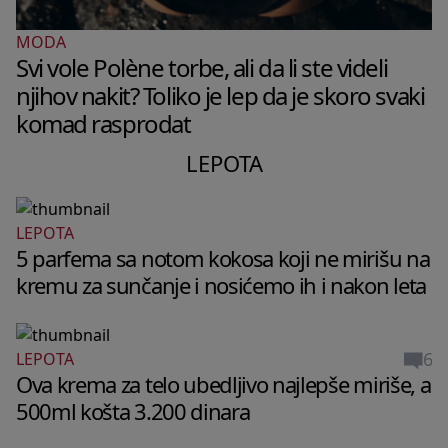
MODA
Svi vole Polène torbe, ali da li ste videli
njihov nakit? Toliko je lep da je skoro svaki
komad rasprodat
LEPOTA
LEPOTA
5 parfema sa notom kokosa koji ne mirišu na
kremu za sunčanje i nosićemo ih i nakon leta
6
LEPOTA
Ova krema za telo ubedljivo najlepše miriše, a
500ml košta 3.200 dinara