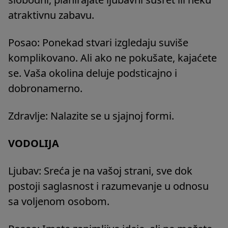
atraktivnu zabavu.
Posao: Ponekad stvari izgledaju suviše
komplikovano. Ali ako ne pokušate, kajaćete
se. Vaša okolina deluje podsticajno i
dobronamerno.
Zdravlje: Nalazite se u sjajnoj formi.
VODOLIJA
Ljubav: Sreća je na vašoj strani, sve dok
postoji saglasnost i razumevanje u odnosu
sa voljenom osobom.