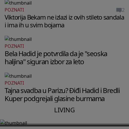
2
POZNATI
Viktorija Bekam ne izlazi iz ovih stileto sandala
i ima ih u svim bojama
POZNATI
Bela Hadid je potvrdila da je "seoska
haljina" siguran izbor za leto
LIVING
POZNATI
3
Tajna svadba u Parizu? Điđi Hadid i Bredli
Maštate da se preselite na grčko
Kuper podgrejali glasine burmama
ostrvo? Ja sam to uradila pre 5 godina i
LIVING
ovo je istina o mom životu na moru