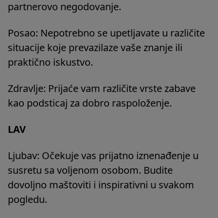
partnerovo negodovanje.
Posao: Nepotrebno se upetljavate u različite
situacije koje prevazilaze vaše znanje ili
praktično iskustvo.
Zdravlje: Prijaće vam različite vrste zabave
kao podsticaj za dobro raspoloženje.
LAV
Ljubav: Očekuje vas prijatno iznenađenje u
susretu sa voljenom osobom. Budite
dovoljno maštoviti i inspirativni u svakom
pogledu.