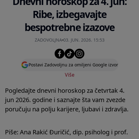
Dnevni horoskop za 4. jun:
Ribe, izbegavajte
bespotrebne izazove
ZADOVOLJNA
03. JUN. 2026. 15:53
Postavi Zadovoljnu za omiljeni Google izvor
Više
Pogledajte dnevni horoskop za četvrtak 4.
jun 2026. godine i saznajte šta vam zvezde
poručuju na polju karijere, ljubavi i zdravlja.
Piše: Ana Rakić Đuričić, dip. psiholog i prof.