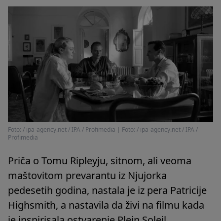
Foto: / ipa-agency.net / IPA / Profimedia
|
Foto: / ipa-agency.net / IPA /
Profimedia
Priča o Tomu Ripleyju, sitnom, ali veoma
maštovitom prevarantu iz Njujorka
pedesetih godina, nastala je iz pera Patricije
Highsmith, a nastavila da živi na filmu kada
je inspirisala ostvarenje Plein Soleil