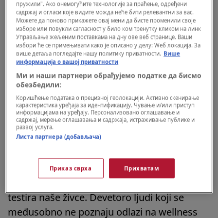
пружили". Ако онемогућите технологије за праћење, одређени
садржај и огласи које видите можда неће бити релевантни за вас.
Можете да поново прикажете овај мени да бисте променили своје
изборе или повукли сагласност у било ком тренутку кликом на линк
Управљање жељеним поставкама на дну ове веб странице. Ваши
избори ће се примењивати како је описано у делу: Wеб локација. За
више детаља погледајте нашу политику приватности.
Више
информација о вашој приватности
Ми и наши партнери обрађујемо податке да бисмо
обезбедили:
Коришћење података о прецизној геолокацији. Активно скенирање
карактеристика уређаја за идентификацију. Чување и/или приступ
информацијама на уређају. Персонализовано оглашавање и
садржај, мерење оглашавања и садржаја, истраживање публике и
развој услуга.
Листа партнера (добављача)
Foto: Supplied by LMK / IPA / IPA / Profimedia
|
Foto: Supplied by LMK / IPA
/ IPA / Profimedia
Sa atmosferom teškom poput vrelog letnjeg
Приказ сврха
Прихватам
dana, serija Nine Perfect Strangers ozbiljno
testira naše živce. Devetoro ljudi koji se
međusobno ne poznaju odlazi na wellness