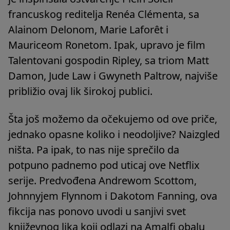
francuskog reditelja Renéa Clémenta, sa
Alainom Delonom, Marie Laforêt i
Mauriceom Ronetom. Ipak, upravo je film
Talentovani gospodin Ripley, sa triom Matt
Damon, Jude Law i Gwyneth Paltrow, najviše
približio ovaj lik širokoj publici.
Šta još možemo da očekujemo od ove priče,
jednako opasne koliko i neodoljive? Naizgled
ništa. Pa ipak, to nas nije sprečilo da
potpuno padnemo pod uticaj ove Netflix
serije. Predvođena Andrewom Scottom,
Johnnyjem Flynnom i Dakotom Fanning, ova
fikcija nas ponovo uvodi u sanjivi svet
književnog lika koji odlazi na Amalfi obalu