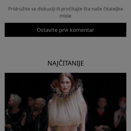
Pridružite se diskusiji ili pročitajte šta naše čitateljke
misle
Ostavite prvi komentar
NAJČITANIJE