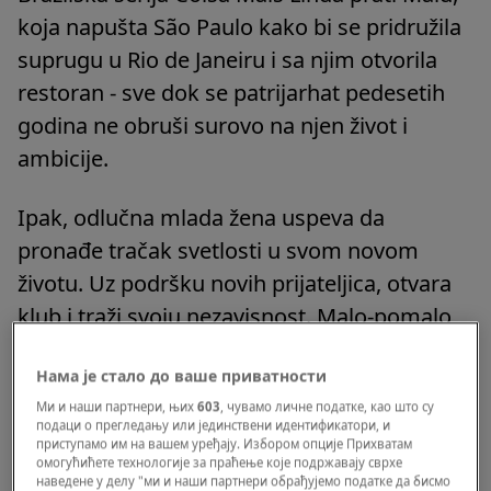
koja napušta São Paulo kako bi se pridružila
suprugu u Rio de Janeiru i sa njim otvorila
restoran - sve dok se patrijarhat pedesetih
godina ne obruši surovo na njen život i
ambicije.
Ipak, odlučna mlada žena uspeva da
pronađe tračak svetlosti u svom novom
životu. Uz podršku novih prijateljica, otvara
klub i traži svoju nezavisnost. Malo-pomalo,
uči i da se opusti, smeje i pleše uz senzualni
Нама је стало до ваше приватности
ritam lokalne bossa nove.
Ми и наши партнери, њих
603
, чувамо личне податке, као што су
подаци о прегледању или јединствени идентификатори, и
Nine Perfect Strangers
приступамо им на вашем уређају. Избором опције Прихватам
омогућићете технологије за праћење које подржавају сврхе
наведене у делу "ми и наши партнери обрађујемо податке да бисмо