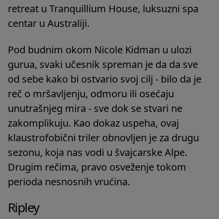
retreat u Tranquillium House, luksuzni spa
centar u Australiji.
Pod budnim okom Nicole Kidman u ulozi
gurua, svaki učesnik spreman je da da sve
od sebe kako bi ostvario svoj cilj - bilo da je
reč o mršavljenju, odmoru ili osećaju
unutrašnjeg mira - sve dok se stvari ne
zakomplikuju. Kao dokaz uspeha, ovaj
klaustrofobični triler obnovljen je za drugu
sezonu, koja nas vodi u švajcarske Alpe.
Drugim rečima, pravo osveženje tokom
perioda nesnosnih vrućina.
Ripley