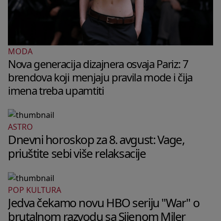
MODA
Nova generacija dizajnera osvaja Pariz: 7
brendova koji menjaju pravila mode i čija
imena treba upamtiti
ASTRO
Dnevni horoskop za 8. avgust: Vage,
priuštite sebi više relaksacije
POP KULTURA
Jedva čekamo novu HBO seriju "War" o
brutalnom razvodu sa Sijenom Miler