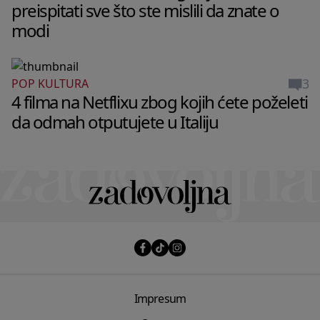
preispitati sve što ste mislili da znate o
modi
3
POP KULTURA
4 filma na Netflixu zbog kojih ćete poželeti
da odmah otputujete u Italiju
Impresum