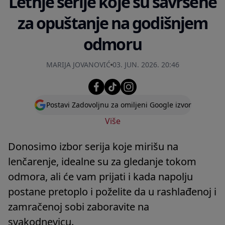
Letnje serije koje su savršene
za opuštanje na godišnjem
odmoru
MARIJA JOVANOVIĆ
03. JUN. 2026. 20:46
Postavi Zadovoljnu za omiljeni Google izvor
Više
Donosimo izbor serija koje mirišu na
lenčarenje, idealne su za gledanje tokom
odmora, ali će vam prijati i kada napolju
postane pretoplo i poželite da u rashlađenoj i
zamračenoj sobi zaboravite na
svakodnevicu.