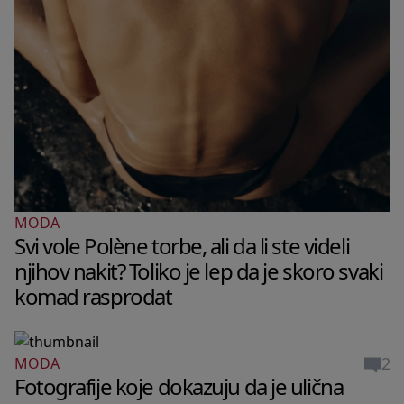
MODA
Svi vole Polène torbe, ali da li ste videli
njihov nakit? Toliko je lep da je skoro svaki
komad rasprodat
2
MODA
Fotografije koje dokazuju da je ulična