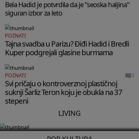
Bela Hadid je potvrdila da je "seoska haljina"
siguran izbor za leto
POZNATI
Tajna svadba u Parizu? Điđi Hadid i Bredli
Kuper podgrejali glasine burmama
3
POZNATI
Svi pričaju o kontroverznoj plastičnoj
LIVING
3
suknji Šarliz Teron koju je obukla na 37
Maštate da se preselite na grčko
stepeni
ostrvo? Ja sam to uradila pre 5 godina i
LIVING
ovo je istina o mom životu na moru
POP KULTURA