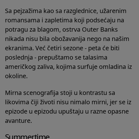
Sa pejzažima kao sa razglednice, užarenim
romansama i zapletima koji podsećaju na
potragu za blagom, ostrva Outer Banks
nikada nisu bila obožavanija nego na našim
ekranima. Već četiri sezone - peta će biti
poslednja - prepuštamo se talasima
američkog zaliva, kojima surfuje omladina iz
okoline.
Mirna scenografija stoji u kontrastu sa
likovima čiji životi nisu nimalo mirni, jer se iz
epizode u epizodu upuštaju u razne opasne
avanture.
Summertime