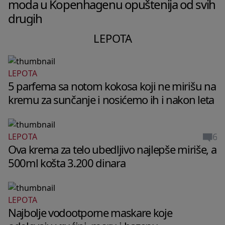
moda u Kopenhagenu opuštenija od svih
drugih
LEPOTA
LEPOTA
5 parfema sa notom kokosa koji ne mirišu na
kremu za sunčanje i nosićemo ih i nakon leta
6
LEPOTA
Ova krema za telo ubedljivo najlepše miriše, a
500ml košta 3.200 dinara
LEPOTA
Najbolje vodootporne maskare koje