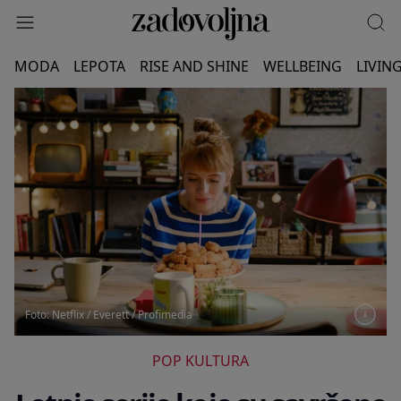
MODA
LEPOTA
RISE AND SHINE
WELLBEING
LIVIN
Foto: Netflix / Everett / Profimedia
POP KULTURA